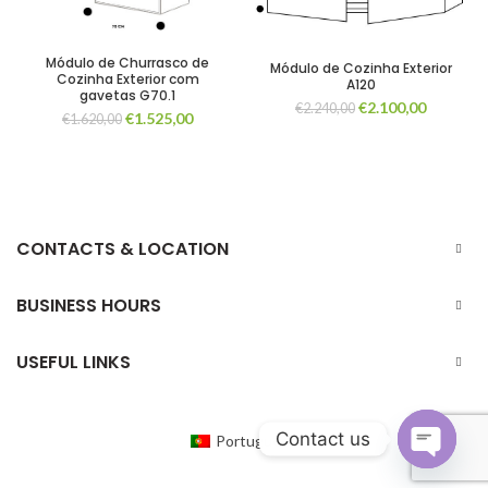
Módulo de Churrasco de
Módulo de Cozinha Exterior
Cozinha Exterior com
A120
gavetas G70.1
O
O
€
2.100,00
€
2.240,00
O
O
€
1.525,00
€
1.620,00
preço
preço
preço
preço
original
atual
original
atual
era:
é:
era:
é:
€2.240,00.
€2.100,0
€1.620,00.
€1.525,00.
CONTACTS & LOCATION
BUSINESS HOURS
USEFUL LINKS
Contact us
Portuguese
OPEN