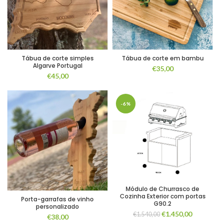
Tábua de corte simples
Tábua de corte em bambu
Algarve Portugal
€
35,00
€
45,00
-6%
Módulo de Churrasco de
Cozinha Exterior com portas
Porta-garrafas de vinho
G90.2
personalizado
O
O
€
1.450,00
€
1.540,00
€
38,00