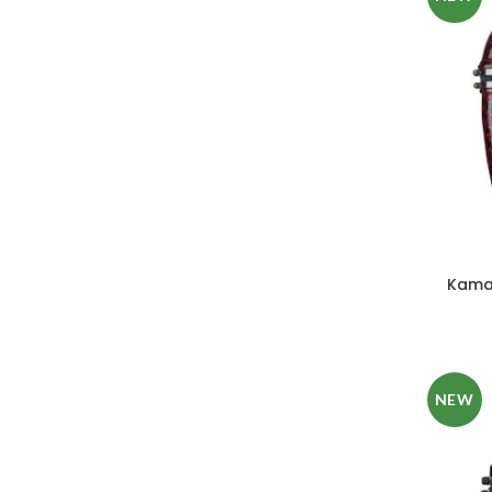
Kama
NEW