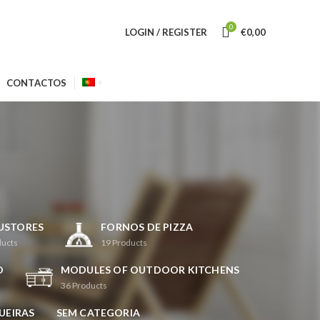
0
LOGIN / REGISTER
€
0,00
CONTACTOS
USTORES
FORNOS DE PIZZA
ducts
19
Products
O
MODULES OF OUTDOOR KITCHENS
36
Products
UEIRAS
SEM CATEGORIA