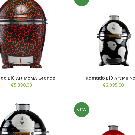
do B10 Art MoMA Grande
Kamado B10 Art Mu N
€
5.330,00
€
3.035,00
NEW