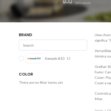
18
Products
BRAND
Uma churr
significa “
Versatilid
térmica su
Kamado B10
13
Grelhar: B
Fumo: Carn
COLOR
Cozer: Piz
There are no filter terms yet
Cozer a va
Controlo p
fritar.
Início
Ch