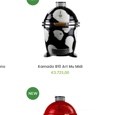
ano
Kamado B10 Art Mu Midi
€
3.725,00
NEW