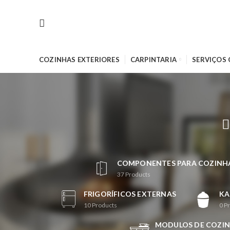
COZINHAS EXTERIORES
CARPINTARIA
SERVIÇOS
COMPONENTES PARA COZINHA
37
Products
FRIGORÍFICOS EXTERNAS
K
10
Products
0
P
MODULOS DE COZIN