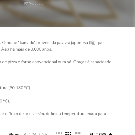
97
Products
. O nome “kamado” provém da palavra japonesa (竈) que
a Ásia há mais de 3.000 anos.
 de pizza e forno convencional num só. Graças à capacidade
tura (90-130 °C)
 °C).
r o fluxo de ar e, assim, definir a temperatura exata para
Show
9
24
36
FILTERS