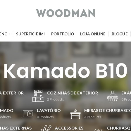
 CNC
SUPERFÍCIE IMI
PORTFÓLIO
LOJA ONLINE
BLOGUE
Kamado B10
 EXTERIOR
COZINHAS DE EXTERIOR
EXA
2
Products
0
Pro
AMADO
LAVATÓRIO
MESAS DE CHURRASC
roducts
0
Products
3
Products
HAS EXTERNAS
ACCESSORIES
CHURRASQ