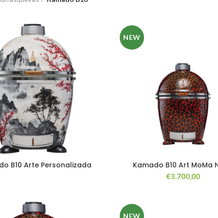
NEW
o B10 Arte Personalizada
Kamado B10 Art MoMa 
€
3.700,00
NEW