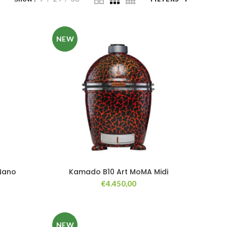
NEW
Nano
Kamado B10 Art MoMA Midi
€
4.450,00
NEW