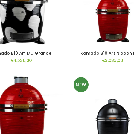
ado B10 Art MU Grande
Kamado B10 Art Nippon
€
4.530,00
€
3.035,00
NEW