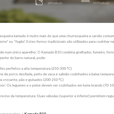
6
Products
53
Products
asqueira kamado é muito mais do que uma churrasqueira a carvão comum
forno” ou “fogão”. Estes fornos tradicionais são utilizados para cozinhar n
ade num único aparelho: O Kamado B10 combina grelhador, fumeiro, forno
perior do barro natural, pode:
ifes perfeitos a alta temperatura (250-300 °C)
e de porco desfiada, peito de vaca e salmão cozinhados a baixa tempera
za crocante, pão e guisados ​​(200-250 °C)
por: Os legumes e o peixe devem ser cozinhados em lume brando (70-100
reciso da temperatura: Duas válvulas (superior e inferior) permitem regula
urrasqueiras
Kamado B10