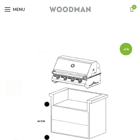
0
MENU
-6%