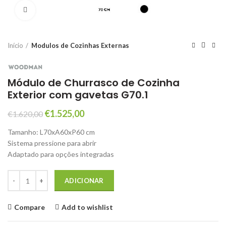
Click to enlarge
Início
Modulos de Cozinhas Externas
Módulo de Churrasco de Cozinha
Exterior com gavetas G70.1
O
O
€
1.525,00
€
1.620,00
preço
preço
Tamanho: L70xA60xP60 cm
original
atual
Sistema pressione para abrir
era:
é:
Adaptado para opções integradas
€1.620,00.
€1.525,00.
Quantidade de Módulo de Churrasco de Cozinha Exterior com gaveta
ADICIONAR
Compare
Add to wishlist