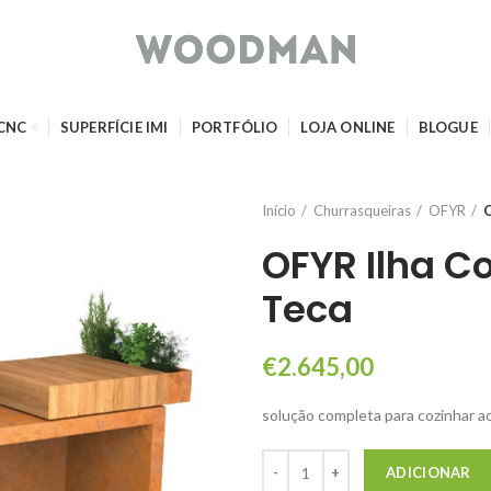
 CNC
SUPERFÍCIE IMI
PORTFÓLIO
LOJA ONLINE
BLOGUE
Início
Churrasqueiras
OFYR
O
OFYR Ilha C
Teca
€
2.645,00
solução completa para cozinhar ao 
Quantidade de OFYR Ilha Corten
ADICIONAR