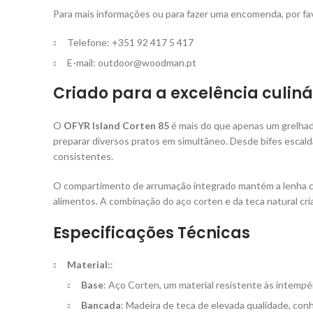
Para mais informações ou para fazer uma encomenda, por fa
Telefone: +351 92 417 5 417
E-mail:
outdoor@woodman.pt
Criado para a excelência culiná
O
OFYR Island Corten 85
é mais do que apenas um grelhado
preparar diversos pratos em simultâneo. Desde bifes escald
consistentes.
O compartimento de arrumação integrado mantém a lenha c
alimentos. A combinação do aço corten e da teca natural cr
Especificações Técnicas
Material:
:
Base
: Aço Corten, um material resistente às intemp
Bancada
: Madeira de teca de elevada qualidade, con