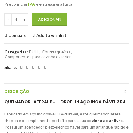
Preço inclui
IVA
e entrega gratuita
Quantidade de Queimador lateral único BULL Drop-In Aço inoxidável
ADICIONAR
Compare
Add to wishlist
Categorias:
BULL
,
Churrasqueiras
,
Componentes para cozinha exterior
Share
DESCRIÇÃO
QUEIMADOR LATERAL BULL DROP-IN AÇO INOXIDÁVEL 304
Fabricado em aço inoxidável 304 durável, este queimador lateral
drop-in é o complemento perfeito para a sua
cozinha ao ar livre
.
Possui um acendedor piezoelétrico fiável para um arranque rápido e