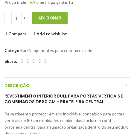
Preço inclui
IVA
e entrega gratuita
Quantidade de Revestimento interior BULL para portas verticais e co
ADICIONAR
Compare
Add to wishlist
Categoria:
Componentes para cozinha exterior
Share
DESCRIÇÃO
REVESTIMENTO INTERIOR BULL PARA PORTAS VERTICAIS E
COMBINADOS DE 80 CM + PRATELEIRA CENTRAL
Revestimento protetor em aço inoxidável concebido para portas
verticais de 80 cm e unidades combinadas. Inclui uma prática
prateleira central para arrumação organizada dentro do seu módulo
de cozinha exterior.