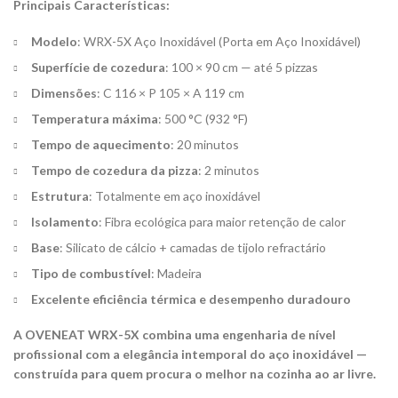
Principais Características:
Modelo
: WRX-5X Aço Inoxidável (Porta em Aço Inoxidável)
Superfície de cozedura
: 100 × 90 cm — até 5 pizzas
Dimensões
: C 116 × P 105 × A 119 cm
Temperatura máxima
: 500 °C (932 °F)
Tempo de aquecimento
: 20 minutos
Tempo de cozedura da pizza
: 2 minutos
Estrutura
: Totalmente em aço inoxidável
Isolamento
: Fibra ecológica para maior retenção de calor
Base
: Silicato de cálcio + camadas de tijolo refractário
Tipo de combustível
: Madeira
Excelente eficiência térmica e desempenho duradouro
A OVENEAT WRX-5X combina uma engenharia de nível
profissional com a elegância intemporal do aço inoxidável —
construída para quem procura o melhor na cozinha ao ar livre.