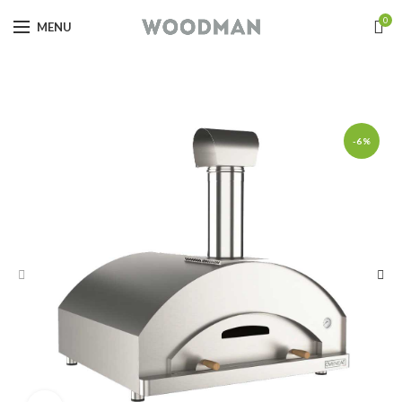
0
MENU
-6%