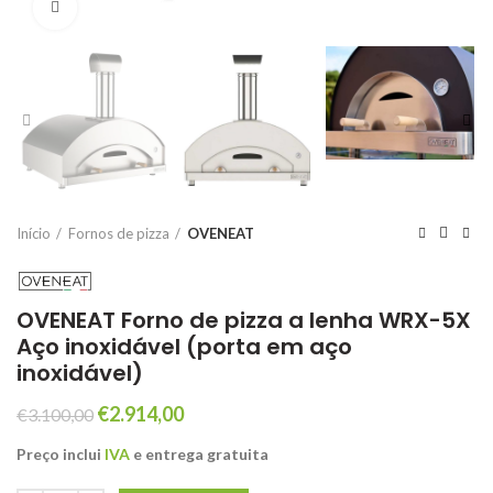
Click to enlarge
Início
Fornos de pizza
OVENEAT
OVENEAT Forno de pizza a lenha WRX-5X
Aço inoxidável (porta em aço
inoxidável)
O
O
€
2.914,00
€
3.100,00
preço
preço
Preço inclui
IVA
e entrega gratuita
original
atual
era:
é: