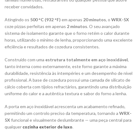
receber convidados.
Atingindo os
500 °C (932 °F)
em apenas
20 minutos
, o
WRX-5X
coze pizzas perfeitas em apenas
2 minutos
. O seu avançado
sistema de isolamento garante que o forno retém o calor durante
horas, utilizando o mínimo de lenha, proporcionando uma excelente
eficiência e resultados de cozedura consistentes.
Construído com uma
estrutura totalmente em aço inoxidável
,
tanto interna como externamente, este forno garante a máxima
durabilidade, resistência às intempéries e um desempenho de nível
profissional. A base de cozedura possui uma camada de silicato de
cálcio coberta com tijolos refractários, garantindo uma distribuição
uniforme do calor e a autêntica textura e sabor do forno a lenha.
A porta em aço inoxidável acrescenta um acabamento refinado,
permitindo um controlo preciso da temperatura, tornando a
WRX-
5X
funcional e visualmente deslumbrante — uma peça central para
qualquer
cozinha exterior de luxo
.