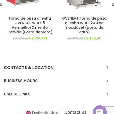
Forno de pizza a lenha
OVENEAT Forno de pizza
OVENEAT WDD-5
a lenha WDD-2X Aço
Vermelho/Cinzento
inoxidável (porta de
Carvão (Porta de vidro)
vidro)
O
O
O
O
€
2.950,00
€
2.192,00
€
3.200,00
€
2.400,00
preço
preço
preço
preço
original
atual
original
atual
era:
é:
era:
é:
€3.200,00.
€2.950,00.
€2.400,00.
€2.192,
CONTACTS & LOCATION
BUSINESS HOURS
USEFUL LINKS
Contact us
English
English
Portuguese
(
)