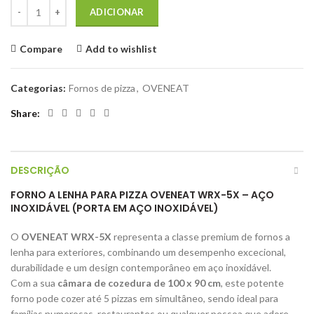
Quantidade de OVENEAT Forno de pizza a lenha WRX-5X Aço inoxidáve
€3.100,00.
€2.914,00.
ADICIONAR
Compare
Add to wishlist
Categorias:
Fornos de pizza
,
OVENEAT
Share
DESCRIÇÃO
FORNO A LENHA PARA PIZZA OVENEAT WRX-5X – AÇO
INOXIDÁVEL (PORTA EM AÇO INOXIDÁVEL)
O
OVENEAT WRX-5X
representa a classe premium de fornos a
lenha para exteriores, combinando um desempenho excecional,
durabilidade e um design contemporâneo em aço inoxidável.
Com a sua
câmara de cozedura de 100 x 90 cm
, este potente
forno pode cozer até 5 pizzas em simultâneo, sendo ideal para
famílias numerosas, restaurantes ou qualquer pessoa que adore