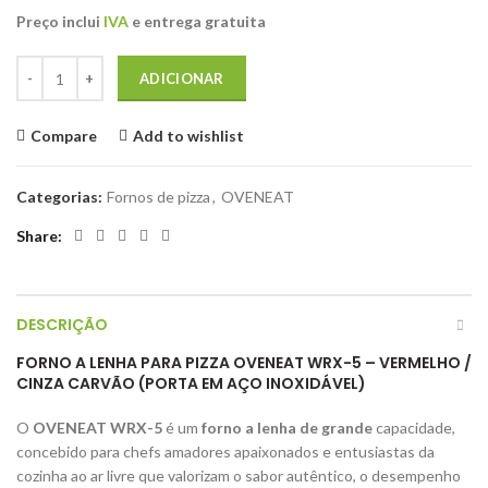
preço
preço
Preço inclui
IVA
e entrega gratuita
original
atual
era:
é:
Quantidade de Forno de pizza a lenha OVENEAT WRX-5 Vermelho/Cinz
€2.650,00.
€2.463,00.
ADICIONAR
Compare
Add to wishlist
Categorias:
Fornos de pizza
,
OVENEAT
Share
DESCRIÇÃO
FORNO A LENHA PARA PIZZA OVENEAT WRX-5 – VERMELHO /
CINZA CARVÃO (PORTA EM AÇO INOXIDÁVEL)
O
OVENEAT WRX-5
é um
forno a lenha de grande
capacidade,
concebido para chefs amadores apaixonados e entusiastas da
cozinha ao ar livre que valorizam o sabor autêntico, o desempenho