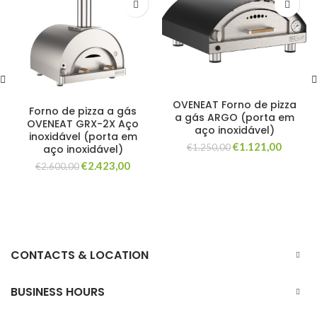
OVENEAT Forno de pizza
Forno de pizza a gás
a gás ARGO (porta em
OVENEAT GRX-2X Aço
aço inoxidável)
inoxidável (porta em
O
O
€
1.121,00
€
1.250,00
aço inoxidável)
preço
preço
O
O
€
2.423,00
€
2.600,00
original
atual
preço
preço
era:
é:
original
atual
€1.250,00.
€1.121,
era:
é:
€2.600,00.
€2.423,00.
CONTACTS & LOCATION
BUSINESS HOURS