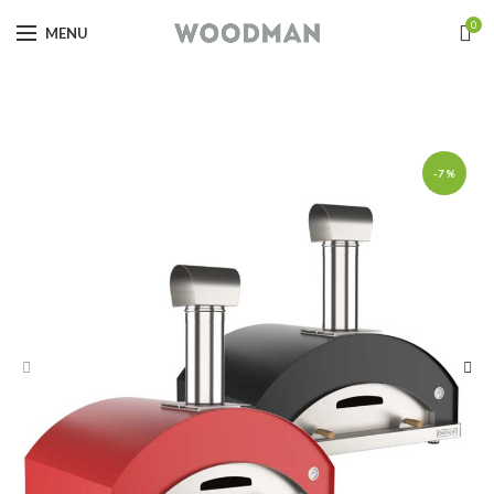
0
MENU
-7%