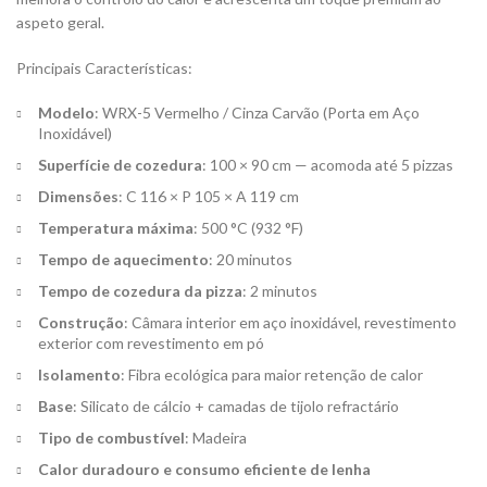
aspeto geral.
Principais Características:
Modelo
: WRX-5 Vermelho / Cinza Carvão (Porta em Aço
Inoxidável)
Superfície de cozedura
: 100 × 90 cm — acomoda até 5 pizzas
Dimensões
: C 116 × P 105 × A 119 cm
Temperatura máxima
: 500 °C (932 °F)
Tempo de aquecimento
: 20 minutos
Tempo de cozedura da pizza
: 2 minutos
Construção
: Câmara interior em aço inoxidável, revestimento
exterior com revestimento em pó
Isolamento
: Fibra ecológica para maior retenção de calor
Base
: Silicato de cálcio + camadas de tijolo refractário
Tipo de combustível
: Madeira
Calor duradouro e consumo eficiente de lenha