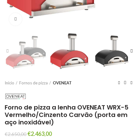
Click to enlarge
Início
Fornos de pizza
OVENEAT
Forno de pizza a lenha OVENEAT WRX-5
Vermelho/Cinzento Carvão (porta em
aço inoxidável)
O
O
€
2.463,00
€
2.650,00