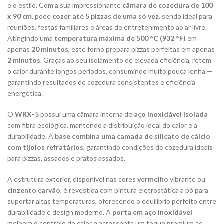
e o estilo. Com a sua impressionante
câmara de cozedura de 100
x 90 cm
, pode
cozer até 5 pizzas de uma só vez
, sendo ideal para
reuniões, festas familiares e áreas de entretenimento ao ar livre.
Atingindo uma
temperatura máxima de 500 °C (932 °F)
em
apenas
20 minutos
, este forno prepara pizzas perfeitas em apenas
2 minutos
. Graças ao seu isolamento de elevada eficiência, retém
o calor durante longos períodos, consumindo muito pouca lenha —
garantindo resultados de cozedura consistentes e eficiência
energética.
O
WRX-5
possui uma câmara interna de
aço inoxidável isolada
com fibra ecológica, mantendo a distribuição ideal do calor e a
durabilidade. A
base combina uma camada de silicato de cálcio
com tijolos refratários
, garantindo condições de cozedura ideais
para pizzas, assados ​​e pratos assados.
A estrutura exterior, disponível nas cores
vermelho
vibrante ou
cinzento carvão
, é revestida com pintura eletrostática a pó para
suportar altas temperaturas, oferecendo o equilíbrio perfeito entre
durabilidade e design moderno. A
porta em aço inoxidável
melhora o controlo do calor e acrescenta um toque premium ao