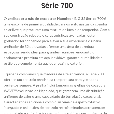
Série 700
O
grelhador a gás de encastrar Napoleon BIG 32 Series 700
é
uma escolha de primeira qualidade para os entusiastas da cozinha
ao ar livre que procuram uma mistura de luxo e desempenho. Com a
sua construção robusta e características avançadas, este
grelhador foi concebido para elevar a sua experiência culinária. O
grelhador de 32 polegadas oferece uma área de cozedura
espaçosa, sendo ideal para grandes reuniões, enquanto o
acabamento premium em aço inoxidável garante durabilidade e
estilo que complementa qualquer cozinha exterior.
Equipada com vários queimadores de alta eficiência, a Série 700
oferece um controlo preciso da temperatura para grelhados
perfeitos sempre. A grelha inclui também as grelhas de cozedura
WAVE™ exclusivas de Napoleão, que garantem uma distribuição
uniforme do calor e uma capacidade de torrefação excecional.
Características adicionais como o sistema de espeto rotativo
integrado e os botões de controlo retroiluminados acrescentam
comodidade e sofisticação, permitindo cozinhar com confiança de