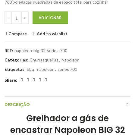
760 polegadas quadradas de espaço total para cozinhar
Quantidade de NAPOLEON BIG 32 Série 700 CHURRASCO A GÁS
ADICIONAR
Compare
Add to wishlist
REF:
napoleon-big-32-series-700
Categorias:
Churrasqueiras
,
Napoleon
Etiquetas:
bbq
,
napoleon
,
series 700
Share
DESCRIÇÃO
Grelhador a gás de
encastrar Napoleon BIG 32