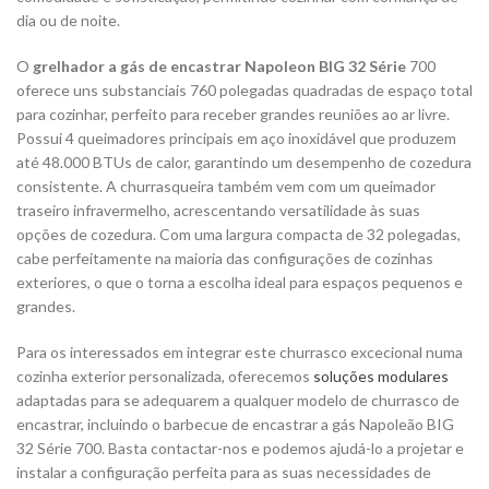
dia ou de noite.
O
grelhador a gás de encastrar Napoleon BIG 32 Série
700
oferece uns substanciais 760 polegadas quadradas de espaço total
para cozinhar, perfeito para receber grandes reuniões ao ar livre.
Possui 4 queimadores principais em aço inoxidável que produzem
até 48.000 BTUs de calor, garantindo um desempenho de cozedura
consistente. A churrasqueira também vem com um queimador
traseiro infravermelho, acrescentando versatilidade às suas
opções de cozedura. Com uma largura compacta de 32 polegadas,
cabe perfeitamente na maioria das configurações de cozinhas
exteriores, o que o torna a escolha ideal para espaços pequenos e
grandes.
Para os interessados ​​em integrar este churrasco excecional numa
cozinha exterior personalizada, oferecemos
soluções modulares
adaptadas para se adequarem a qualquer modelo de churrasco de
encastrar, incluindo o barbecue de encastrar a gás Napoleão BIG
32 Série 700. Basta contactar-nos e podemos ajudá-lo a projetar e
instalar a configuração perfeita para as suas necessidades de