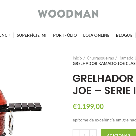
 CNC
SUPERFÍCIE IMI
PORTFÓLIO
LOJA ONLINE
BLOGUE
Início
Churrasqueiras
Kamado 
GRELHADOR KAMADO JOE CLASSIC
GRELHADOR 
JOE – SERIE I
€
1.199,00
epítome da excelência em grelha
Quantidade de GRELHADOR KAM
ADICIONAR