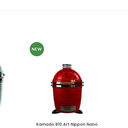
NEW
NE
I
Kamado B10 Art Nippon Nano
K