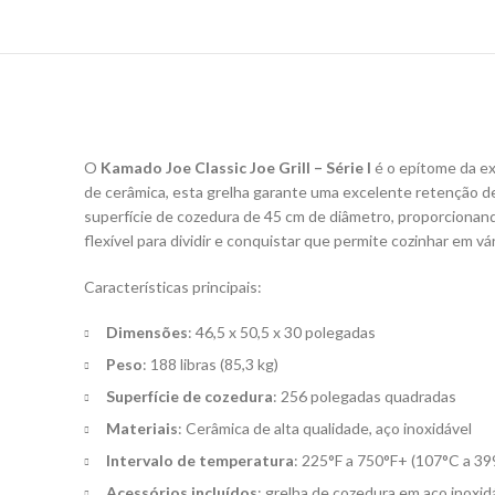
O
Kamado Joe Classic Joe Grill – Série I
é o epítome da ex
de cerâmica, esta grelha garante uma excelente retenção de
superfície de cozedura de 45 cm de diâmetro, proporcionan
flexível para dividir e conquistar que permite cozinhar em vár
Características principais:
Dimensões
: 46,5 x 50,5 x 30 polegadas
Peso
: 188 libras (85,3 kg)
Superfície de cozedura
: 256 polegadas quadradas
Materiais
: Cerâmica de alta qualidade, aço inoxidável
Intervalo de temperatura
: 225°F a 750°F+ (107°C a 3
Acessórios incluídos
: grelha de cozedura em aço inoxid