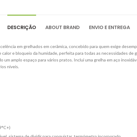
DESCRIÇÃO
ABOUT BRAND
ENVIO E ENTREGA
celência em grelhados em cerâmica, concebido para quem exige desempen
 calor e bloqueio da humidade, perfeita para todas as necessidades de g
do um amplo espaço para vários pratos. Inclui uma grelha em aço inoxid
ios níveis.
99°C+)
ável, sistema de dividir para conquistar, termómetro incorporado