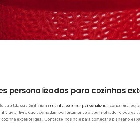
es personalizadas para cozinhas exte
 Joe Classic Grill
numa
cozinha exterior personalizada
concebida espe
inha ao ar livre que acomodam perfeitamente o seu grelhador e outros ap
a cozinha exterior ideal. Contacte-nos hoje para começar a planear o espa