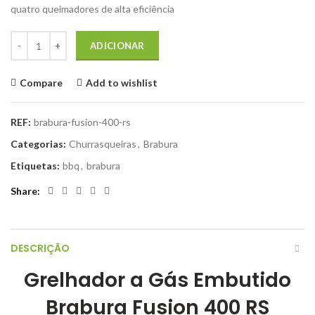
quatro queimadores de alta eficiência
Quantidade de Grelhador a Gás Embutido Brabura Fusion 400 RS
ADICIONAR
Compare
Add to wishlist
REF:
brabura-fusion-400-rs
Categorias:
Churrasqueiras
,
Brabura
Etiquetas:
bbq
,
brabura
Share
DESCRIÇÃO
Grelhador a Gás Embutido
Brabura Fusion 400 RS