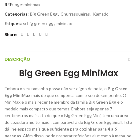
REF:
bge-mini-max
Categorias:
Big Green Egg
,
Churrasqueiras
,
Kamado
Etiquetas:
big green egg
,
minimax
Share
DESCRIÇÃO
Big Green Egg MiniMax
Embora o seu tamanho possa não ser digno de nota, o
Big Green
Egg MiniMax
mais do que compensa com o seu desempenho. O
MiniMax é o mais recente membro da família Big Green Egg e o
modelo mais compacto que temos. Embora seja apenas 7
centímetros mais alto do que o Big Green Egg Mini, tem uma área
de cozedura muito maior, comparável à do Big Green Egg Small. Isto
dá-lhe espaço mais que suficiente para
cozinhar para 4 a 6
pessoas
. Além disso, pode preparar refeições ali mesmo à mesa, se