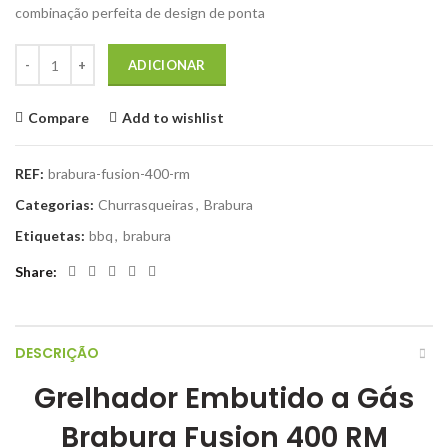
combinação perfeita de design de ponta
Quantidade de Grelhador Embutido a Gás Brabura Fusion 400 RM
ADICIONAR
Compare
Add to wishlist
REF:
brabura-fusion-400-rm
Categorias:
Churrasqueiras
,
Brabura
Etiquetas:
bbq
,
brabura
Share
DESCRIÇÃO
Grelhador Embutido a Gás
Brabura Fusion 400 RM