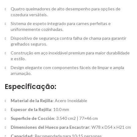
Quatro queimadores de alto desempenho para opções de
cozedura versáteis.
Sistema de espeto integrado para carnes perfeitas e
uniformemente cozinhadas.
Dispositivo de segurança contra falha de chama para garantir
grelhados seguros.
Construção em aço inoxidável premium para maior durabilidade
e estilo.
Design elegante com componentes fáceis de limpar e ampla
arrumação.
Especificação:
Material de la Rejilla
: Acero Inoxidable
Espesor de la Rejilla
: 10.0 mm
Superficie de Cocción
: 3.540 cm2 | 77×46 cm
Dimensiones del Hueco para Encastrar
: W78 x D54 x H21 cm
Capacidad
: Recomendada para 10-15 personas