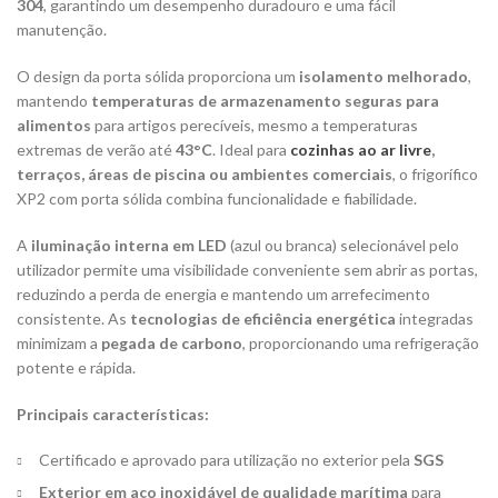
304
, garantindo um desempenho duradouro e uma fácil
manutenção.
O design da porta sólida proporciona um
isolamento melhorado
,
mantendo
temperaturas de armazenamento seguras para
alimentos
para artigos perecíveis, mesmo a temperaturas
extremas de verão até
43°C
. Ideal para
cozinhas ao ar livre
,
terraços, áreas de piscina ou ambientes comerciais
, o frigorífico
XP2 com porta sólida combina funcionalidade e fiabilidade.
A
iluminação interna em LED
(azul ou branca) selecionável pelo
utilizador permite uma visibilidade conveniente sem abrir as portas,
reduzindo a perda de energia e mantendo um arrefecimento
consistente. As
tecnologias de eficiência energética
integradas
minimizam a
pegada de carbono
, proporcionando uma refrigeração
potente e rápida.
Principais características:
Certificado e aprovado para utilização no exterior pela
SGS
Exterior em aço inoxidável de qualidade marítima
para