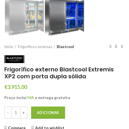
Início
Frigoríficos externas
Blastcool
Frigorífico externo Blastcool Extremis
XP2 com porta dupla sólida
€
3.915,00
Preço inclui
IVA
e entrega gratuita
Quantidade de Frigorífico externo Blastcool Extremis XP2 com porta d
ADICIONAR
Compare
Add to wishlist