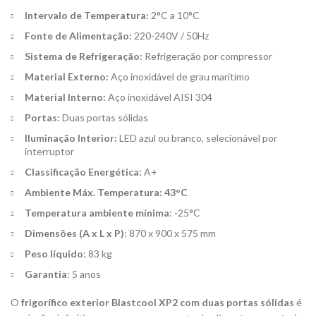
Intervalo de Temperatura:
2°C a 10°C
Fonte de Alimentação:
220-240V / 50Hz
Sistema de Refrigeração:
Refrigeração por compressor
Material Externo:
Aço inoxidável de grau marítimo
Material Interno:
Aço inoxidável AISI 304
Portas:
Duas portas sólidas
Iluminação Interior:
LED azul ou branco, selecionável por
interruptor
Classificação Energética:
A+
Ambiente Máx. Temperatura: 43°C
Temperatura ambiente mínima
: -25°C
Dimensões (A x L x P)
: 870 x 900 x 575 mm
Peso líquido
: 83 kg
Garantia
: 5 anos
O
frigorífico exterior Blastcool XP2 com duas portas sólidas
é