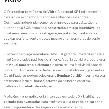
O
Frigorífico com Porta de Vidro Blastcool XP1
foi concebido
para um desempenho superior em ambientes exteriores.
Certificado independentemente e aprovado para utilização no
exterior pela
SGS
, combina a
construção em aço inoxidável de
nível marítimo
com uma
refrigeração potente
, mantendo as
bebidas perfeitamente frescas mesmo a temperaturas de verão
até
43°C
.
O
interior em aço inoxidável AISI 304
garante uma fácil limpeza e
mantém elevados padrões de higiene. A porta de vidro proporciona
um
visual moderno e elegante
e permite uma fácil visibilidade do
conteúdo, tornando-a perfeita para expor bebidas ou ingredientes.
Os utilizadores podem selecionar a
iluminação LED interna
da sua
preferência (azul ou branca) através do painel de controlo,
melhorando o efeito de exibição.
A eficiência energética está integrada em todo o XP1, utilizando
tecnologias avançadas
para minimizar a sua
pegada de carbono
sem comprometer o desempenho de arrefecimento.