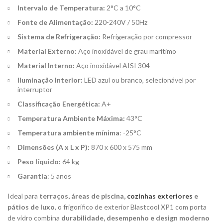
Intervalo de Temperatura:
2°C a 10°C
Fonte de Alimentação:
220-240V / 50Hz
Sistema de Refrigeração:
Refrigeração por compressor
Material Externo:
Aço inoxidável de grau marítimo
Material Interno:
Aço inoxidável AISI 304
Iluminação Interior:
LED azul ou branco, selecionável por
interruptor
Classificação Energética:
A+
Temperatura Ambiente Máxima:
43°C
Temperatura ambiente mínima
: -25°C
Dimensões (A x L x P):
870 x 600 x 575 mm
Peso líquido:
64 kg
Garantia
: 5 anos
Ideal para
terraços, áreas de piscina,
cozinhas exteriores
e
pátios de luxo
, o frigorífico de exterior Blastcool XP1 com porta
de vidro combina
durabilidade, desempenho e design moderno