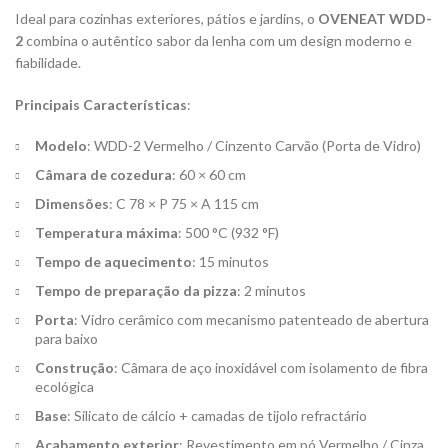
Ideal para cozinhas exteriores, pátios e jardins, o
OVENEAT WDD-
2
combina o autêntico sabor da lenha com um design moderno e
fiabilidade.
Principais Características
:
Modelo
: WDD-2 Vermelho / Cinzento Carvão (Porta de Vidro)
Câmara de cozedura
: 60 × 60 cm
Dimensões
: C 78 × P 75 × A 115 cm
Temperatura máxima
: 500 °C (932 °F)
Tempo de aquecimento
: 15 minutos
Tempo de preparação da pizza
: 2 minutos
Porta
: Vidro cerâmico com mecanismo patenteado de abertura
para baixo
Construção
: Câmara de aço inoxidável com isolamento de fibra
ecológica
Base
: Silicato de cálcio + camadas de tijolo refractário
Acabamento exterior
: Revestimento em pó Vermelho / Cinza