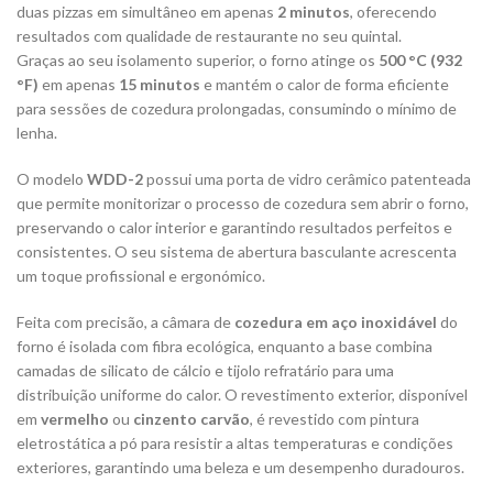
duas pizzas em simultâneo em apenas
2 minutos
, oferecendo
resultados com qualidade de restaurante no seu quintal.
Graças ao seu isolamento superior, o forno atinge os
500 °C (932
°F)
em apenas
15 minutos
e mantém o calor de forma eficiente
para sessões de cozedura prolongadas, consumindo o mínimo de
lenha.
O modelo
WDD-2
possui uma porta de vidro cerâmico patenteada
que permite monitorizar o processo de cozedura sem abrir o forno,
preservando o calor interior e garantindo resultados perfeitos e
consistentes. O seu sistema de abertura basculante acrescenta
um toque profissional e ergonómico.
Feita com precisão, a câmara de
cozedura em aço inoxidável
do
forno é isolada com fibra ecológica, enquanto a base combina
camadas de silicato de cálcio e tijolo refratário para uma
distribuição uniforme do calor. O revestimento exterior, disponível
em
vermelho
ou
cinzento carvão
, é revestido com pintura
eletrostática a pó para resistir a altas temperaturas e condições
exteriores, garantindo uma beleza e um desempenho duradouros.