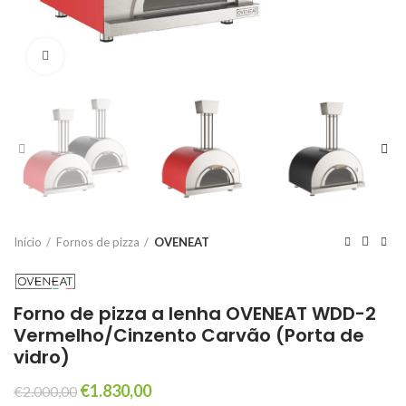
Click to enlarge
Início
Fornos de pizza
OVENEAT
Forno de pizza a lenha OVENEAT WDD-2
Vermelho/Cinzento Carvão (Porta de
vidro)
O
O
€
1.830,00
€
2.000,00