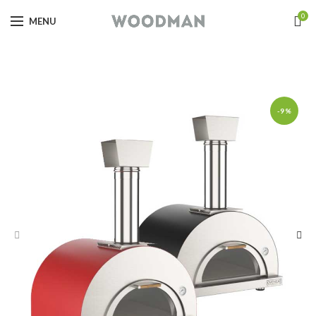
0
MENU
-9%