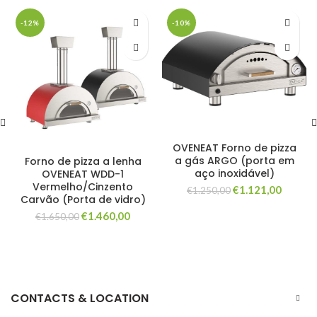
-12%
-10%
OVENEAT Forno de pizza
a gás ARGO (porta em
Forno de pizza a lenha
aço inoxidável)
OVENEAT WDD-1
Vermelho/Cinzento
O
O
€
1.121,00
€
1.250,00
Carvão (Porta de vidro)
preço
preço
O
O
€
1.460,00
original
atual
€
1.650,00
preço
preço
era:
é:
original
atual
€1.250,00.
€1.121,
era:
é:
€1.650,00.
€1.460,00.
CONTACTS & LOCATION