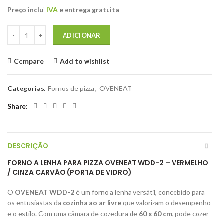
preço
preço
Preço inclui
IVA
e entrega gratuita
original
atual
era:
é:
Quantidade de Forno de pizza a lenha OVENEAT WDD-2 Vermelho/Cinz
€2.000,00.
€1.830,00.
ADICIONAR
Compare
Add to wishlist
Categorias:
Fornos de pizza
,
OVENEAT
Share
DESCRIÇÃO
FORNO A LENHA PARA PIZZA OVENEAT WDD-2 – VERMELHO
/ CINZA CARVÃO (PORTA DE VIDRO)
O
OVENEAT WDD-2
é um forno a lenha versátil, concebido para
os entusiastas da
cozinha ao ar livre
que valorizam o desempenho
e o estilo. Com uma câmara de cozedura de
60 x 60 cm
, pode cozer