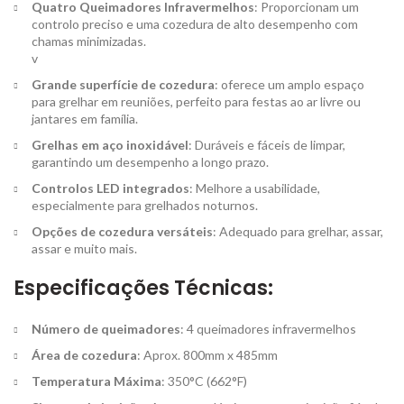
Quatro Queimadores Infravermelhos
: Proporcionam um
controlo preciso e uma cozedura de alto desempenho com
chamas minimizadas.
v
Grande superfície de cozedura
: oferece um amplo espaço
para grelhar em reuniões, perfeito para festas ao ar livre ou
jantares em família.
Grelhas em aço inoxidável
: Duráveis ​​e fáceis de limpar,
garantindo um desempenho a longo prazo.
Controlos LED integrados
: Melhore a usabilidade,
especialmente para grelhados noturnos.
Opções de cozedura versáteis
: Adequado para grelhar, assar,
assar e muito mais.
Especificações Técnicas:
Número de queimadores
: 4 queimadores infravermelhos
Área de cozedura
: Aprox. 800mm x 485mm
Temperatura Máxima
: 350°C (662°F)