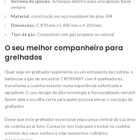
Sistema de ignição
: Arranque elétrico para uma ignição fiável
sempre
Material
: construção em aço inoxidável de grau 304
Dimensões
: C 870 mm x L 600 mm x A 310 mm
Tipo de gás
: Compatível com gás propano ou natural
O seu melhor companheiro para
grelhados
Quer seja um grelhador experiente ou um entusiasta da cozinha, o
barbecue a gás de encastrar CROSSRAY com 4 queimadores
transforma a cozinha exterior numa experiência sofisticada e
agradável. O seu design de alta tecnologia e funcionalidade versátil
fazem dele a escolha certa para quem procura elevar o seu jogo de
grelhados.
Deixe que este grelhador excecional seja a peça central da sua área
de cozinha ao ar livre. Contacte-nos hoje para o incluir na cozinha
exterior dos seus sonhos e criar momentos culinários
inesquecíveis!