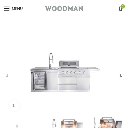
0
MENU
Click to enlarge