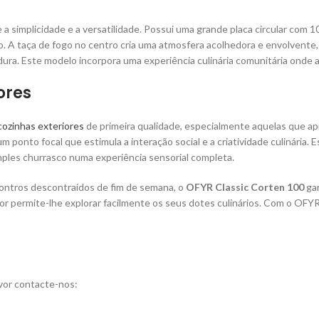
a simplicidade e a versatilidade. Possui uma grande placa circular com 
A taça de fogo no centro cria uma atmosfera acolhedora e envolvente, 
ura. Este modelo incorpora uma experiência culinária comunitária onde 
ores
cozinhas exteriores
de primeira qualidade, especialmente aquelas que ap
 um ponto focal que estimula a interação social e a criatividade culinári
simples churrasco numa experiência sensorial completa.
contros descontraídos de fim de semana, o
OFYR Classic Corten 100
gar
r permite-lhe explorar facilmente os seus dotes culinários. Com o OFYR,
vor contacte-nos: