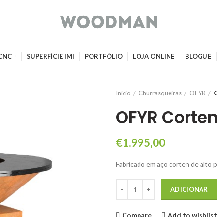
 CNC
SUPERFÍCIE IMI
PORTFÓLIO
LOJA ONLINE
BLOGUE
Início
Churrasqueiras
OFYR
O
OFYR Corten
€
1.995,00
Fabricado em aço corten de alto 
Quantidade de OFYR Corten Clás
ADICIONAR
Compare
Add to wishlist