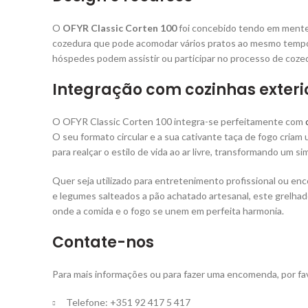
O
OFYR Classic Corten 100
foi concebido tendo em mente 
cozedura que pode acomodar vários pratos ao mesmo tempo. 
hóspedes podem assistir ou participar no processo de cozed
Integração com cozinhas exteri
O OFYR Classic Corten 100 integra-se perfeitamente com
O seu formato circular e a sua cativante taça de fogo criam
para realçar o estilo de vida ao ar livre, transformando um 
Quer seja utilizado para entretenimento profissional ou en
e legumes salteados a pão achatado artesanal, este grelhado
onde a comida e o fogo se unem em perfeita harmonia.
Contate-nos
Para mais informações ou para fazer uma encomenda, por fa
Telefone: +351 92 417 5 417