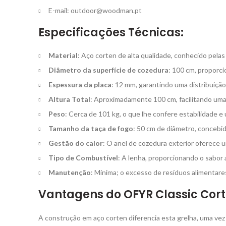
E-mail:
outdoor@woodman.pt
Especificações Técnicas:
Material
: Aço corten de alta qualidade, conhecido pela
Diâmetro da superfície de cozedura
: 100 cm, proporc
Espessura da placa
: 12 mm, garantindo uma distribuição
Altura Total
: Aproximadamente 100 cm, facilitando uma
Peso
: Cerca de 101 kg, o que lhe confere estabilidade 
Tamanho da taça de fogo
: 50 cm de diâmetro, concebi
Gestão do calor
: O anel de cozedura exterior oferece 
Tipo de Combustível
: A lenha, proporcionando o sabor
Manutenção
: Mínima; o excesso de resíduos alimentares
Vantagens do OFYR Classic Cort
A construção em aço corten diferencia esta grelha, uma ve