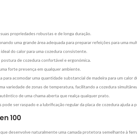
s suas propriedades robustas e de longa duração.
ionando uma grande área adequada para preparar refeições para uma mult
 ideal do calor para uma cozedura consistente.
 postura de cozedura confortável e ergonómica.
e uma forte presença em qualquer ambiente.
da para acomodar uma quantidade substancial de madeira para um calor d
uma variedade de zonas de temperatura, facilitando a cozedura simultânea
 autêntico de uma chama aberta que realça qualquer prato.
 pode ser raspado e a lubrificação regular da placa de cozedura ajuda a p
en 100
z que desenvolve naturalmente uma camada protetora semelhante à ferru