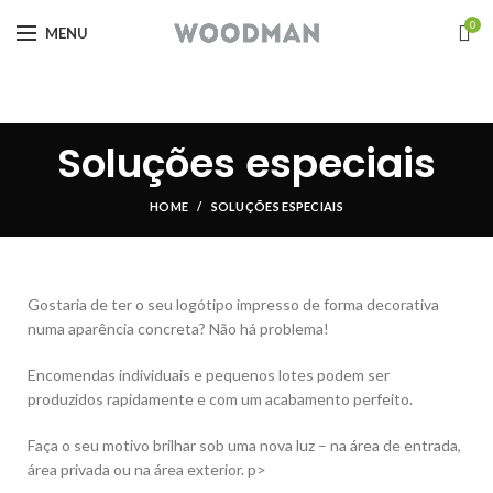
0
MENU
Soluções especiais
HOME
SOLUÇÕES ESPECIAIS
Gostaria de ter o seu logótipo impresso de forma decorativa
numa aparência concreta? Não há problema!
Encomendas individuais e pequenos lotes podem ser
produzidos rapidamente e com um acabamento perfeito.
Faça o seu motivo brilhar sob uma nova luz – na área de entrada,
área privada ou na área exterior. p>