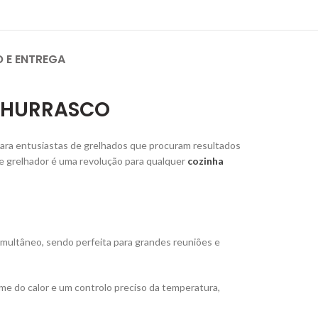
O E ENTREGA
 CHURRASCO
para entusiastas de grelhados que procuram resultados
te grelhador é uma revolução para qualquer
cozinha
imultâneo, sendo perfeita para grandes reuniões e
me do calor e um controlo preciso da temperatura,