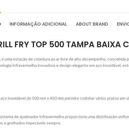
O
INFORMAÇÃO ADICIONAL
ABOUT BRAND
ENVI
RILL FRY TOP 500 TAMPA BAIXA
A
é uma estação de cozedura ao ar livre de alto desempenho, concebida 
nologia infravermelha inovadora e design elegante em aço inoxidável, es
 aço inoxidável de 500 mm x 450 mm permite cozinhar vários pratos em s
istema de queimador infravermelho proporciona uma distribuição unifor
s e grelhados impecáveis ​​sempre.