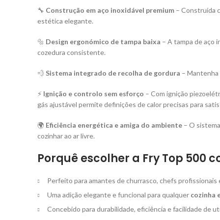
🔧
Construção em aço inoxidável premium
– Construída c
estética elegante.
🔩
Design ergonómico de tampa baixa
– A tampa de aço in
cozedura consistente.
💨
Sistema integrado de recolha de gordura
– Mantenha a
⚡
Ignição e controlo sem esforço
– Com ignição piezoelét
gás ajustável permite definições de calor precisas para sat
🌍
Eficiência energética e amiga do ambiente
– O sistema 
cozinhar ao ar livre.
Porquê escolher a Fry Top 500 
Perfeito para amantes de churrasco, chefs profissionais e 
Uma adição elegante e funcional para qualquer
cozinha 
Concebido para durabilidade, eficiência e facilidade de ut