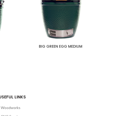
I
BIG GREEN EGG MEDIUM
Ka
USEFUL LINKS
Woodworks