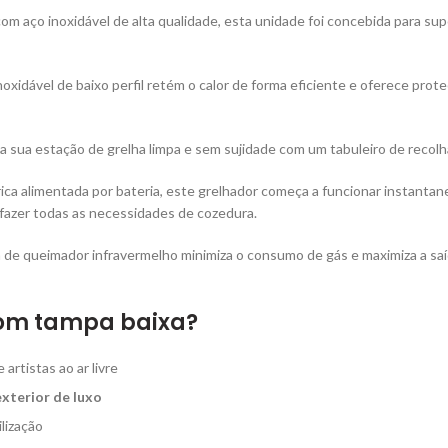
om aço inoxidável de alta qualidade, esta unidade foi concebida para sup
oxidável de baixo perfil retém o calor de forma eficiente e oferece pr
 sua estação de grelha limpa e sem sujidade com um tabuleiro de recolha
rica alimentada por bateria, este grelhador começa a funcionar instant
isfazer todas as necessidades de cozedura.
de queimador infravermelho minimiza o consumo de gás e maximiza a saíd
com tampa baixa?
artistas ao ar livre
exterior de luxo
ilização