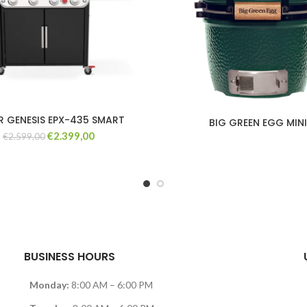
R GENESIS EPX-435 SMART
BIG GREEN EGG MIN
O
O
€
2.399,00
€
2.599,00
preço
preço
original
atual
era:
é:
€2.599,00.
€2.399,00.
BUSINESS HOURS
Monday:
8:00 AM – 6:00 PM