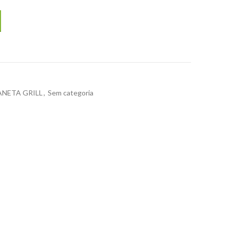
FRY TOP 500 TAMPA BAIXA Grelhador
ANETA GRILL
,
Sem categoria