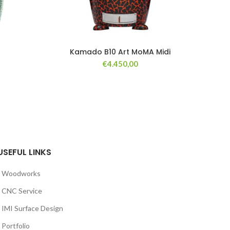
I
Kamado B10 Art MoMA Midi
€
4.450,00
USEFUL LINKS
Woodworks
CNC Service
IMI Surface Design
Portfolio