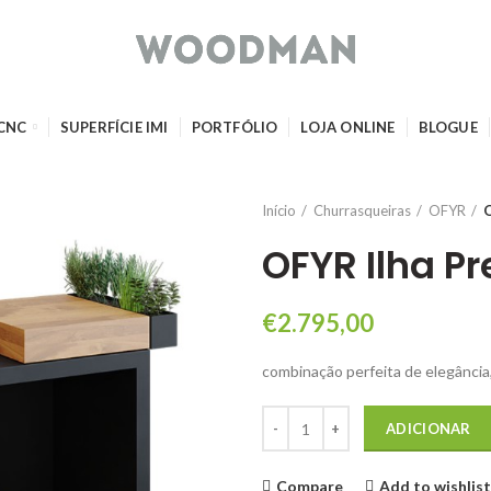
 CNC
SUPERFÍCIE IMI
PORTFÓLIO
LOJA ONLINE
BLOGUE
Início
Churrasqueiras
OFYR
O
OFYR Ilha P
€
2.795,00
combinação perfeita de elegância,
Quantidade de OFYR Ilha Preto 
ADICIONAR
Compare
Add to wishlist