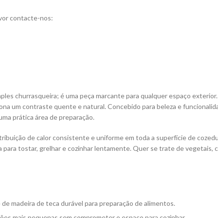
vor contacte-nos:
ples churrasqueira; é uma peça marcante para qualquer espaço exterio
a um contraste quente e natural. Concebido para beleza e funcionalidad
a prática área de preparação.
tribuição de calor consistente e uniforme em toda a superfície de cozed
ara tostar, grelhar e cozinhar lentamente. Quer se trate de vegetais, c
e de madeira de teca durável para preparação de alimentos.
uniões mais pequenas sem comprometer o espaço para cozinhar.