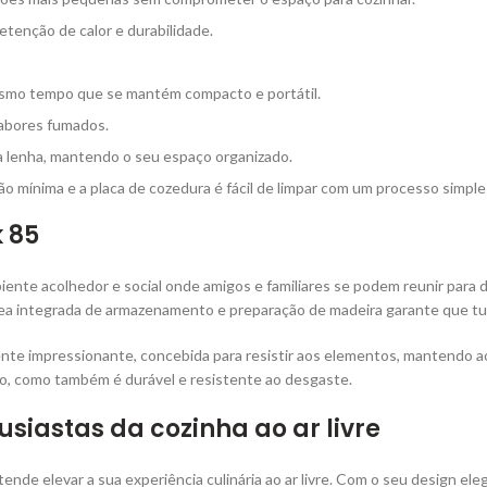
etenção de calor e durabilidade.
mesmo tempo que se mantém compacto e portátil.
sabores fumados.
a lenha, mantendo o seu espaço organizado.
o mínima e a placa de cozedura é fácil de limpar com um processo simple
 85
mbiente acolhedor e social onde amigos e familiares se podem reunir par
rea integrada de armazenamento e preparação de madeira garante que 
ente impressionante, concebida para resistir aos elementos, mantendo 
o, como também é durável e resistente ao desgaste.
usiastas da cozinha ao ar livre
nde elevar a sua experiência culinária ao ar livre. Com o seu design elegan