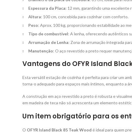
Espessura da Placa
: 12 mm, garantindo uma excelente r
Altura
: 100 cm, concebida para cozinhar com conforto.
Peso
: Aprox. 100 kg, proporcionando estabilidade ao 
Tipo de combustível
: A lenha, oferecendo autênticos 
Arrumação de Lenha
: Zona de arrumação integrada par
Manutenção
: O aço revestido a preto requer manutençã
Vantagens do OFYR Island Black
Esta versátil estação de cozinha é perfeita para criar um a
torna-o adequado para espaços mais íntimos, enquanto a á
A construção em aço revestido a preto é robusta e visualm
em madeira de teca não só acrescenta um elemento estétic
Um item obrigatório para os ent
O
OFYR Island Black 85 Teak Wood
é ideal para quem prete