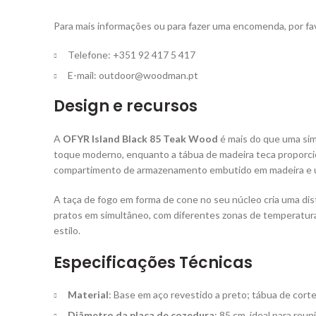
Para mais informações ou para fazer uma encomenda, por fa
Telefone: +351 92 417 5 417
E-mail:
outdoor@woodman.pt
Design e recursos
A
OFYR Island Black 85 Teak Wood
é mais do que uma sim
toque moderno, enquanto a tábua de madeira teca proporcion
compartimento de armazenamento embutido em madeira e um
A taça de fogo em forma de cone no seu núcleo cria uma dis
pratos em simultâneo, com diferentes zonas de temperatura p
estilo.
Especificações Técnicas
Material
: Base em aço revestido a preto; tábua de cort
Diâmetro da placa de cozedura
: 85 cm, ideal para re