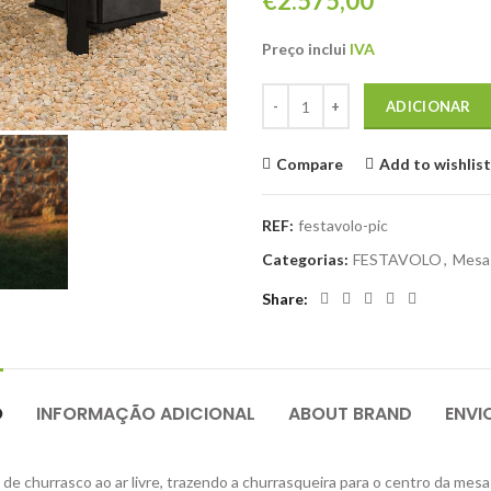
€
2.575,00
Preço inclui
IVA
Quantidade de Mesa com churrasq
ADICIONAR
Compare
Add to wishlist
REF:
festavolo-pic
Categorias:
FESTAVOLO
,
Mesas
Share
O
INFORMAÇÃO ADICIONAL
ABOUT BRAND
ENVI
 de churrasco ao ar livre, trazendo a churrasqueira para o centro da me