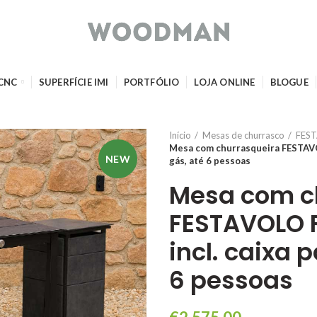
 CNC
SUPERFÍCIE IMI
PORTFÓLIO
LOJA ONLINE
BLOGUE
Início
Mesas de churrasco
FES
Mesa com churrasqueira FESTAVO
NEW
gás, até 6 pessoas
Mesa com c
FESTAVOLO 
incl. caixa 
6 pessoas