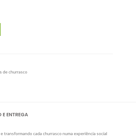
ueira FESTAVOLO FORTE PICCOLO incl. caixa para botija de gás, até 
 de churrasco
O E ENTREGA
sa e transformando cada churrasco numa experiência social