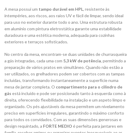
A mesa possui um
tampo durável em HPL
, resistente às
intempéries, aos riscos, aos raios UV e fácil de limpar, sendo ideal
para uso no exterior durante todo o ano. Uma estrutura robusta
em alumínio com pintura eletrostática garante uma estabilidade
duradoura e uma estética moderna, adequada para cozinhas
exteriores e terraços sofisticados.
No centro da mesa, encontram-se duas unidades de churrasqueira
a gás integradas, cada uma com
5,3 kW de potência
, permitindo a
preparação de vários pratos em simultâneo. Quando não estão a
ser utilizados, os grelhadores podem ser cobertos com as tampas
incluídas, transformando instantaneamente a superfície numa
mesa de jantar completa. O
compartimento para o cilindro de
gás
está incluído e pode ser posicionado tanto à esquerda como à
direita, oferecendo flexibilidade na instalação e um aspeto limpo e
organizado. Os pés ajustáveis ​​da mesa permitem um nivelamento
preciso em superfícies irregulares, garantindo o máximo conforto
para todos os convidados. Com as suas dimensões generosas e
design requintado, a
FORTE MEDIO
é perfeita para jantares em
família, receber amigos ou organizar eventos inesquecíveis ao ar