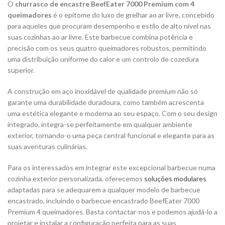
O
churrasco de encastre BeefEater 7000 Premium com 4
queimadores
é o epítome do luxo de grelhar ao ar livre, concebido
para aqueles que procuram desempenho e estilo de alto nível nas
suas cozinhas ao ar livre. Este barbecue combina potência e
precisão com os seus quatro queimadores robustos, permitindo
uma distribuição uniforme do calor e um controlo de cozedura
superior.
A construção em aço inoxidável de qualidade premium não só
garante uma durabilidade duradoura, como também acrescenta
uma estética elegante e moderna ao seu espaço. Com o seu design
integrado, integra-se perfeitamente em qualquer ambiente
exterior, tornando-o uma peça central funcional e elegante para as
suas aventuras culinárias.
Para os interessados ​​em integrar este excepcional barbecue numa
cozinha exterior personalizada, oferecemos
soluções modulares
adaptadas para se adequarem a qualquer modelo de barbecue
encastrado, incluindo o barbecue encastrado BeefEater 7000
Premium 4 queimadores. Basta contactar-nos e podemos ajudá-lo a
projetar e instalar a configuração perfeita para as suas