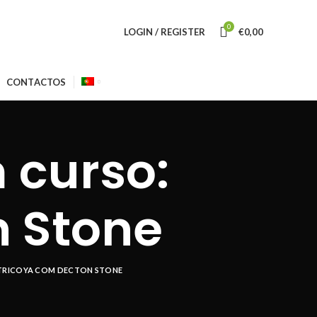
0
LOGIN / REGISTER
€
0,00
CONTACTOS
 curso:
n Stone
 TRICOYA COM DECTON STONE