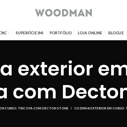
 CNC
SUPERFÍCIE IMI
PORTFÓLIO
LOJA ONLINE
BLOGUE
a exterior em
a com Decto
 EM CURSO: TRICOYA COM DECTON STONE
COZINHA EXTERIOR EM CURSO: