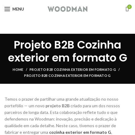
0
MENU
Projeto B2B Cozinha
exterior em formato G
HOME
PROJETO B2B COZINHA EXTERIOR EM FORMATO G
PROJETO B2B COZINHA EXTERIOR EM FORMATO G
Temos o prazer de partilhar uma grande atualização no nosso
portefólio — um novo
projeto B2B
criado para um dos nossos
parceiros de longa data. Esta colaboração reflete tudo o que
defendemos na Woodman: inovação, precisão e dedicação à
qualidade em cada detalhe. Neste caso, tivemos o prazer de
fabricar e entregar uma
cozinha exterior em formato G
,