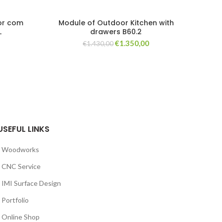
or com
Module of Outdoor Kitchen with
Mo
L
drawers B60.2
O
O
O
€
1.350,00
€
1.430,00
preço
preço
preço
atual
original
atual
é:
era:
é:
€1.200,00.
€1.430,00.
€1.350,00.
USEFUL LINKS
Woodworks
CNC Service
IMI Surface Design
Portfolio
Online Shop