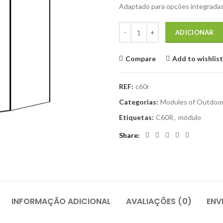
€1.120,00.
€
Adaptado para opções integrada
Quantidade de Módulo de lava-loi
ADICIONAR
Compare
Add to wishlist
REF:
c60r
Categorias:
Modules of Outdoor
Etiquetas:
C60R
,
módulo
Share
INFORMAÇÃO ADICIONAL
AVALIAÇÕES (0)
ENV