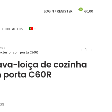
0
LOGIN / REGISTER
€
0,00
CONTACTOS
ns
 exterior com porta C60R
ava-loiça de cozinha
m porta C60R
reço
tual
(R)