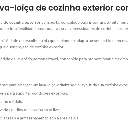
va-loiça de cozinha exterior c
a de cozinha exterior
com porta, concebido para integrar perfeitamente
e e funcionalidade para todas as suas necessidades de cozinha e limpeza
xibilidade de escolher a pia que melhor se adapta ao seu estilo e neces
alquer projeto de cozinha exterior.
 módulo de lavatório personalizável, concebido para proporcionar o máximo
nte para albergar um lava-loiça, otimizando o layout da sua cozinha exter
veis ​​para suportar condições externas.
ber no módulo.
rios estilos de cozinha ao ar livre.
ácil acesso e armazenamento sob a área da pia.