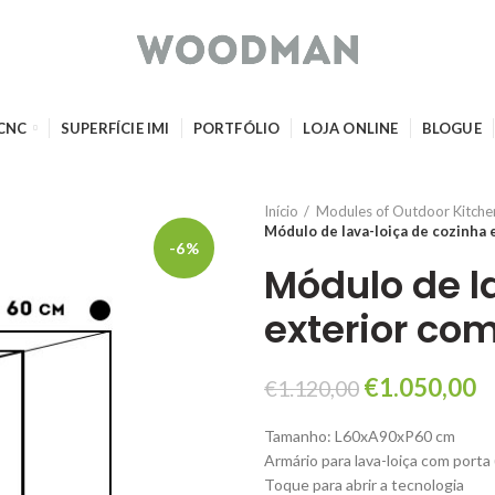
 CNC
SUPERFÍCIE IMI
PORTFÓLIO
LOJA ONLINE
BLOGUE
Início
Modules of Outdoor Kitche
Módulo de lava-loiça de cozinha
-6%
Módulo de l
exterior co
O
O
€
1.050,00
€
1.120,00
preço
p
Tamanho: L60xA90xP60 cm
original
a
Armário para lava-loiça com porta 
era:
é:
Toque para abrir a tecnologia