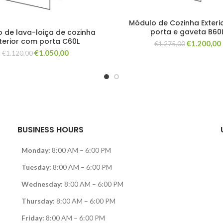
Módulo de Cozinha Exteri
porta e gaveta B60
 de lava-loiça de cozinha
terior com porta C60L
O
€
1.200,00
€
1.275,00
O
O
preço
€
1.050,00
€
1.120,00
preço
preço
original
original
atual
era:
era:
é:
€1.275,00.
€1.120,00.
€1.050,00.
BUSINESS HOURS
Monday:
8:00 AM – 6:00 PM
Tuesday:
8:00 AM – 6:00 PM
Wednesday:
8:00 AM – 6:00 PM
Thursday:
8:00 AM – 6:00 PM
Friday:
8:00 AM – 6:00 PM