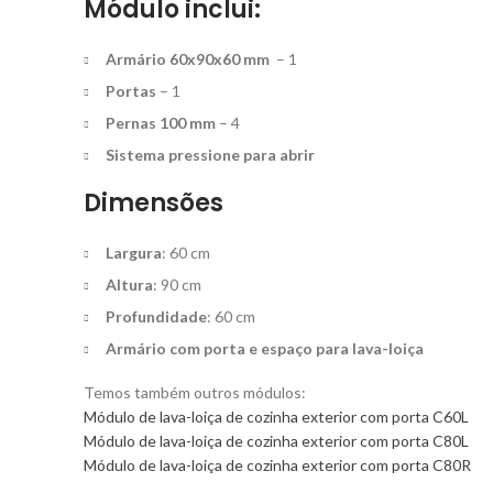
Módulo inclui:
Armário 60x90x60 mm
– 1
Portas
– 1
Pernas 100 mm
– 4
Sistema pressione para abrir
Dimensões
Largura
: 60 cm
Altura
: 90 cm
Profundidade
: 60 cm
Armário com porta e espaço para lava-loiça
Temos também outros módulos:
Módulo de lava-loiça de cozinha exterior com porta C60L
Módulo de lava-loiça de cozinha exterior com porta C80L
Módulo de lava-loiça de cozinha exterior com porta C80R