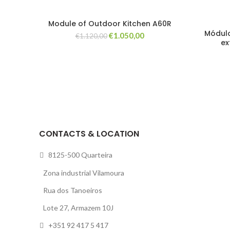
Module of Outdoor Kitchen A60R
Módulo
O
O
€
1.050,00
€
1.120,00
ex
preço
preço
original
atual
era:
é:
€1.120,00.
€1.050,00.
CONTACTS & LOCATION
8125-500 Quarteira
Zona industrial Vilamoura
Rua dos Tanoeiros
Lote 27, Armazem 10J
+351 92 417 5 417