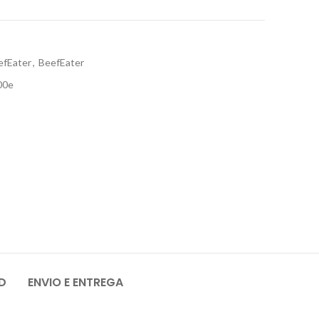
efEater
,
BeefEater
00e
D
ENVIO E ENTREGA