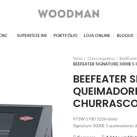
 CNC
SUPERFÍCIE IMI
PORTFÓLIO
LOJA ONLINE
BLOGUE
Início
Churrasqueiras
BeefEater
BEEFEATER SIGNATURE 3000E 
BEEFEATER 
QUEIMADORE
CHURRASC
973W 570D 525H (mm)
Signature 3000E 5 queimadores de