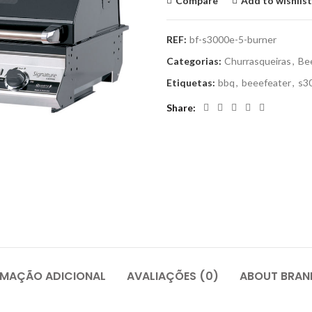
Compare
Add to wishlist
REF:
bf-s3000e-5-burner
Categorias:
Churrasqueiras
,
Be
Etiquetas:
bbq
,
beeefeater
,
s3
Share
RMAÇÃO ADICIONAL
AVALIAÇÕES (0)
ABOUT BRAN