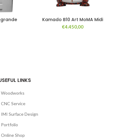
a grande
Kamado B10 Art MoMA Midi
Fo
€
4.450,00
USEFUL LINKS
Woodworks
CNC Service
IMI Surface Design
Portfolio
Online Shop