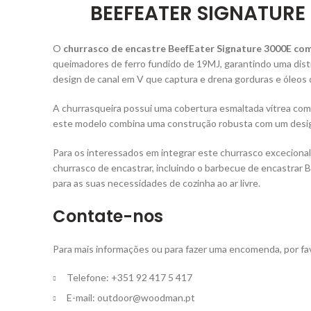
BEEFEATER SIGNATURE
O
churrasco de encastre BeefEater Signature 3000E co
queimadores de ferro fundido de 19MJ, garantindo uma dist
design de canal em V que captura e drena gorduras e óleos 
A churrasqueira possui uma cobertura esmaltada vítrea com 
este modelo combina uma construção robusta com um design
Para os interessados ​​em integrar este churrasco excecion
churrasco de encastrar, incluindo o barbecue de encastrar 
para as suas necessidades de cozinha ao ar livre.
Contate-nos
Para mais informações ou para fazer uma encomenda, por fa
Telefone: +351 92 417 5 417
E-mail:
outdoor@woodman.pt