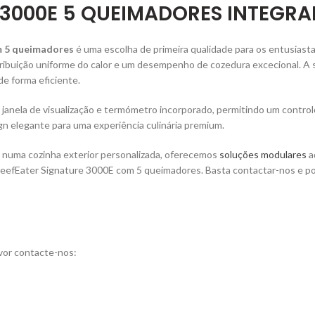
 3000E 5 QUEIMADORES INTEG
m 5 queimadores
é uma escolha de primeira qualidade para os entusiast
ribuição uniforme do calor e um desempenho de cozedura excecional. A s
de forma eficiente.
janela de visualização e termómetro incorporado, permitindo um controlo
 elegante para uma experiência culinária premium.
al numa cozinha exterior personalizada, oferecemos
soluções modulares
a
BeefEater Signature 3000E com 5 queimadores. Basta contactar-nos e pode
vor contacte-nos: