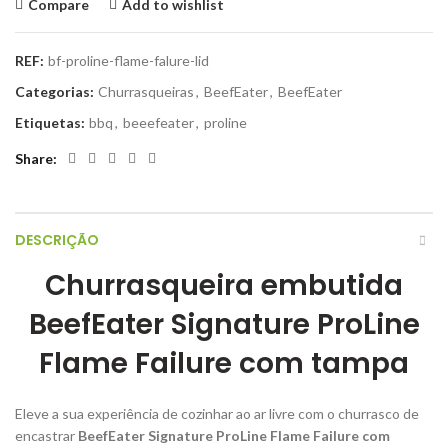
Compare
Add to wishlist
REF:
bf-proline-flame-falure-lid
Categorias:
Churrasqueiras
,
BeefEater
,
BeefEater
Etiquetas:
bbq
,
beeefeater
,
proline
Share
DESCRIÇÃO
Churrasqueira embutida
BeefEater Signature ProLine
Flame Failure com tampa
Eleve a sua experiência de cozinhar ao ar livre com o churrasco de
encastrar
BeefEater Signature ProLine Flame Failure com