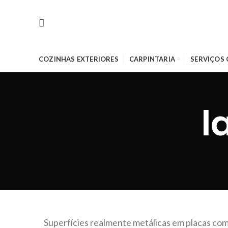
COZINHAS EXTERIORES
CARPINTARIA
SERVIÇOS
l
Superfícies realmente metálicas em placas co